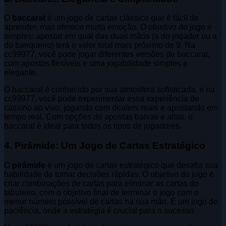
O
baccarat
é um jogo de cartas clássico que é fácil de
aprender, mas oferece muita emoção. O objetivo do jogo é
simples: apostar em qual das duas mãos (a do jogador ou a
do banqueiro) terá o valor total mais próximo de 9. Na
cc99977, você pode jogar diferentes versões de baccarat,
com apostas flexíveis e uma jogabilidade simples e
elegante.
O baccarat é conhecido por sua atmosfera sofisticada, e na
cc99977, você pode experimentar essa experiência de
cassino ao vivo, jogando com dealers reais e apostando em
tempo real. Com opções de apostas baixas e altas, o
baccarat é ideal para todos os tipos de jogadores.
4. Pirâmide: Um Jogo de Cartas Estratégico
O
pirâmide
é um jogo de cartas estratégico que desafia sua
habilidade de tomar decisões rápidas. O objetivo do jogo é
criar combinações de cartas para eliminar as cartas do
tabuleiro, com o objetivo final de terminar o jogo com o
menor número possível de cartas na sua mão. É um jogo de
paciência, onde a estratégia é crucial para o sucesso.