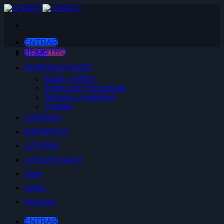
Skip
to
content
ENTRAR
REGISTRO
HOME
APRESENTANDO
Baixe cc99977
Política de Privacidade
Termos e condições
Contato
CASSINO
ESPORTES
LOTERIA
LUTA DE GALO
Slots
cartas
Pescaria
ENTRAR