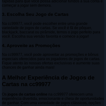
rápidas para que você possa adicionar fundos à sua conta e
começar a jogar sem demora.
3. Escolha Seu Jogo de Cartas
Na cc99977, você pode escolher entre uma grande
variedade de jogos de cartas. Se você é fã de pôquer,
blackjack, baccarat ou pirâmide, temos o jogo perfeito para
você. Escolha sua versão favorita e comece a jogar!
4. Aproveite as Promoções
Na cc99977, você pode aproveitar as promoções e bônus
especiais oferecidos para os jogadores de jogos de cartas.
Fique atento às nossas ofertas exclusivas e aumente suas
chances de ganhar ainda mais!
A Melhor Experiência de Jogos de
Cartas na cc99977
Os
jogos de cartas online
na cc99977 oferecem uma
experiência divertida, emocionante e cheia de oportunidades
de ganhar. Com uma variedade de jogos clássicos, opções