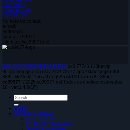
SEGURANÇA
CONTATO
INTRODUZIR
CLÁUSULA
Número de contato:
e-mail:
endereço:
marca: cc99977
site:https://cc99977.net
3ss
44VIP
U888
888f
jogogood
xx8
777c3
120betvip
001gamejogo
22aj
ola7
zzzz
zz777 app
zkkbet jogo
888f
888f
kkk2
kkk2
7ab
a97
qq555
ok100
7ab
xx8
186bet
cc99977
©2025 cc99977.net.Todos os direitos reservados.
18+ ver:1.4.6(1P)
HOME
APRESENTANDO
Baixe cc99977
Política de Privacidade
Termos e condições