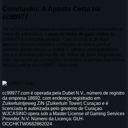
Conclusão: A Aposta Certa na
cc99977
Se você está em busca de uma experiência emocionante e
cheia de adrenalina, o
jogo de rinha de galo online
da
cc99977 é a escolha perfeita. Com a chance de fazer
apostas rápidas, assistir a combates ao vivo e ganhar
prêmios significativos, a cc99977 oferece uma plataforma
única e divertida para os fãs de rinhas de galo. Registre-se
hoje, aproveite as promoções e comece a apostar nas rinhas
de galo online da cc99977. Boa sorte!
cc99977.com é operada pela Dubet N.V., número de registro
da empresa 18692, com endereço registrado em
Zuikertuintjeweg Z/N (Zuikertuin Tower) Curaçao e é
licenciada e autorizada pelo governo de Curaçao.
WJCASINO opera sob a Master License of Gaming Services
Provider, N.V. Número da Licença: GLH-
OCCHKTW0682862024