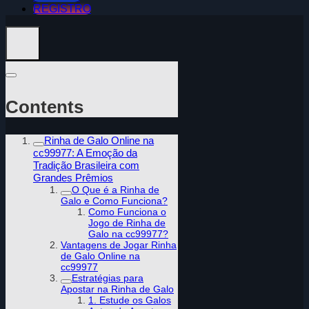
REGISTRO
Contents
Rinha de Galo Online na
cc99977: A Emoção da
Tradição Brasileira com
Grandes Prêmios
O Que é a Rinha de
Galo e Como Funciona?
Como Funciona o
Jogo de Rinha de
Galo na cc99977?
Vantagens de Jogar Rinha
de Galo Online na
cc99977
Estratégias para
Apostar na Rinha de Galo
1. Estude os Galos