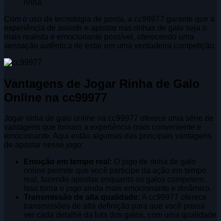
rinha.
Com o uso de tecnologia de ponta, a cc99977 garante que a
experiência de assistir e apostar nas rinhas de galo seja o
mais realista e emocionante possível, oferecendo uma
sensação autêntica de estar em uma verdadeira competição.
Vantagens de Jogar Rinha de Galo
Online na cc99977
Jogar rinha de galo online na cc99977 oferece uma série de
vantagens que tornam a experiência mais conveniente e
emocionante. Aqui estão algumas das principais vantagens
de apostar nesse jogo:
Emoção em tempo real:
O jogo de rinha de galo
online permite que você participe da ação em tempo
real, fazendo apostas enquanto os galos competem.
Isso torna o jogo ainda mais emocionante e dinâmico.
Transmissão de alta qualidade:
A cc99977 oferece
transmissões de alta definição para que você possa
ver cada detalhe da luta dos galos, com uma qualidade