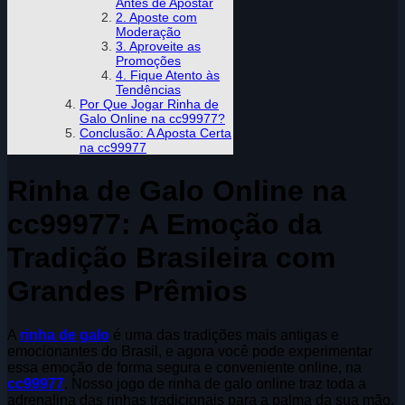
Antes de Apostar
2. Aposte com
Moderação
3. Aproveite as
Promoções
4. Fique Atento às
Tendências
Por Que Jogar Rinha de
Galo Online na cc99977?
Conclusão: A Aposta Certa
na cc99977
Rinha de Galo Online na
cc99977: A Emoção da
Tradição Brasileira com
Grandes Prêmios
A
rinha de galo
é uma das tradições mais antigas e
emocionantes do Brasil, e agora você pode experimentar
essa emoção de forma segura e conveniente online, na
cc99977
. Nosso jogo de rinha de galo online traz toda a
adrenalina das rinhas tradicionais para a palma da sua mão,